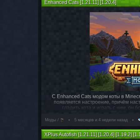
Enhanced Cats [1.21.11] [1.20.4]
С Enhanced Cats модом коты в Minecr
появляется настроение, причём наст
гладить кота и играть с ним, он
Моды
5 месяцев и 4 недели назад
XPlus Autofish [1.21.11] [1.20.4] [1.19.2] [1.