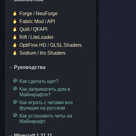
Forge
/
NeoForge
Fabric Mod
/
API
Quilt
/
QFAPI
Rift
/
LiteLoader
OptiFine HD
/
GLSL Shaders
Sodium
/
Iris Shaders
Руководства
Как сделать щит?
Как заприватить дом в
Майнкрафте?
Как играть с читами все
функции на русском
Как установить читы на
Майнкрафт
Minecraft 1.21.11