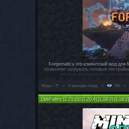
Forgematica это клиентский мод для M
позволяет загружать готовые постройк
тут есть инструменты для клон
Моды
6 месяцев назад
765
OptiFabric [1.21.11] [1.20.4] [1.19.2] [1.18.2]