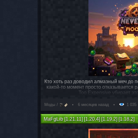
Кто хоть раз доводил алмазный меч до п
какой-то момент просто отказывается р
Too Expensive убирает эт
Моды
6 месяцев назад
1 035
MaFgLib [1.21.11] [1.20.4] [1.19.2] [1.18.2]