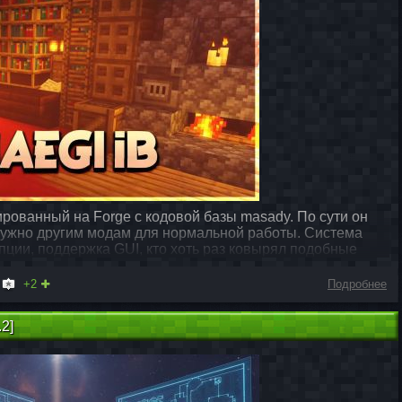
рованный на Forge с кодовой базы masady. По сути он
 нужно другим модам для нормальной работы. Система
ции, поддержка GUI, кто хоть раз ковырял подобные
+2
Подробнее
.2]