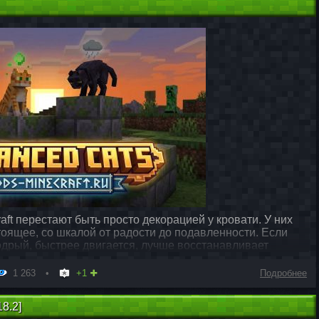
aft перестают быть просто декорацией у кровати. У них
оящее, со шкалой от радости до подавленности. Если
 бодрый, быстрее двигается, лучше восстанавливает
1 263
+1
Подробнее
18.2]