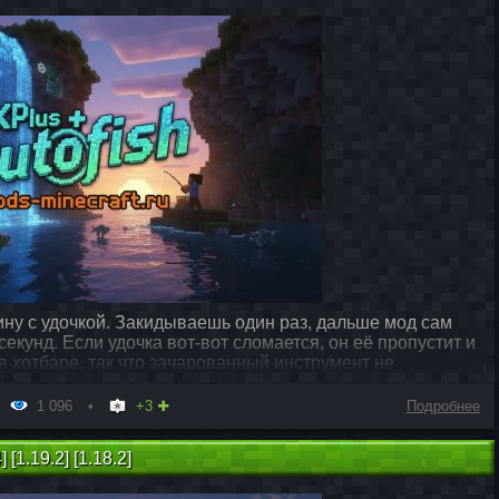
тину с удочкой. Закидываешь один раз, дальше мод сам
екунд. Если удочка вот-вот сломается, он её пропустит и
 хотбаре, так что зачарованный инструмент не
1 096
+3
Подробнее
 [1.19.2] [1.18.2]