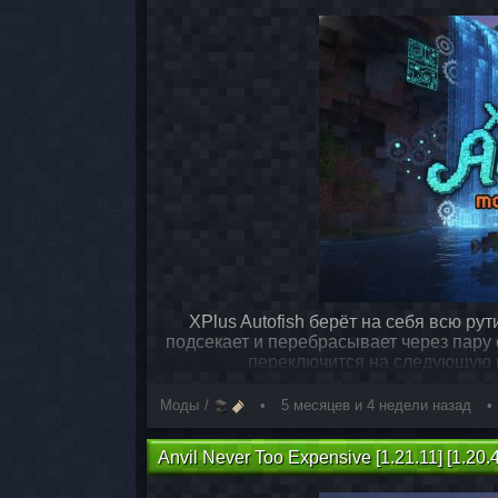
XPlus Autofish берёт на себя всю ру
подсекает и перебрасывает через пару с
переключится на следующую в
Моды
5 месяцев и 4 недели назад
Anvil Never Too Expensive [1.21.11] [1.20.4]