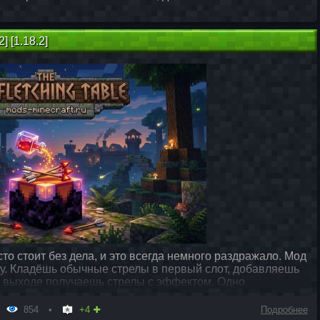
2] [1.18.2]
сто стоит без дела, и это всегда немного раздражало. Мод
оту. Кладёшь обычные стрелы в первый слот, добавляешь
на выходе получаешь стрелы с эффектом. Одно
854
+4
Подробнее