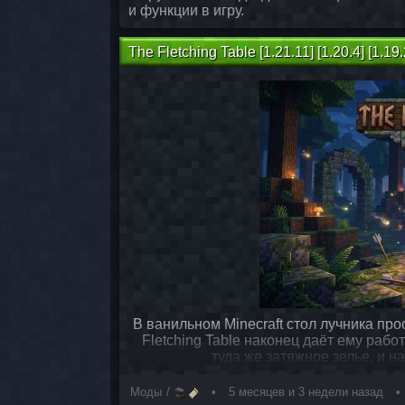
и функции в игру.
The Fletching Table [1.21.11] [1.20.4] [1.19.
В ванильном Minecraft стол лучника про
Fletching Table наконец даёт ему раб
туда же затяжное зелье, и 
Моды
5 месяцев и 3 недели назад