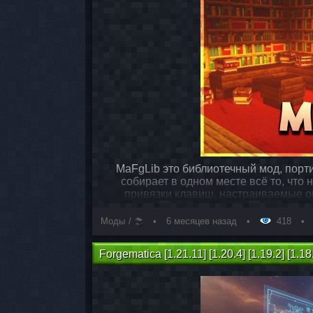
MaFgLib это библиотечный мод, порти
собирает в одном месте всё то, что
привязки клавиш, настраиваемые оп
Моды
6 месяцев назад
418
Forgematica [1.21.11] [1.20.4] [1.19.2] [1.18