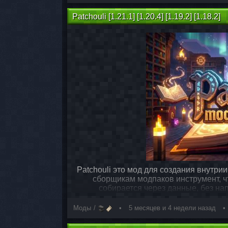
Patchouli [1.21.1] [1.20.4] [1.19.2] [1.18.2]
Patchouli это мод для создания внутрии
сборщикам модпаков инструмент, ч
собирается через данные, без на
Моды
5 месяцев и 4 недели назад