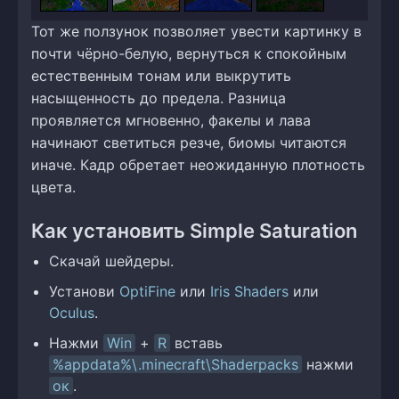
Тот же ползунок позволяет увести картинку в
почти чёрно-белую, вернуться к спокойным
естественным тонам или выкрутить
насыщенность до предела. Разница
проявляется мгновенно, факелы и лава
начинают светиться резче, биомы читаются
иначе. Кадр обретает неожиданную плотность
цвета.
Как установить Simple Saturation
Скачай шейдеры.
Установи
OptiFine
или
Iris Shaders
или
Oculus
.
Нажми
Win
+
R
вставь
%appdata%\.minecraft\Shaderpacks
нажми
ок
.