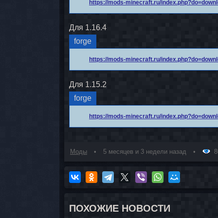
https://mods-minecraft.ru/index.php?do=dow
Для 1.16.4
forge
https://mods-minecraft.ru/index.php?do=dow
Для 1.15.2
forge
https://mods-minecraft.ru/index.php?do=dow
Моды
5 месяцев и 3 недели назад
8
ПОХОЖИЕ НОВОСТИ