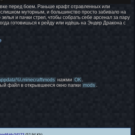
товке перед боем. Раньше крафт отравленных или
 слишком муторным, и большинство просто забивало на
 зелья и пачки стрел, чтобы собрать себе арсенал за пару
когда готовишься к рейду или идёшь на Эндер Дракона с
e
ppdata%\.minecraft\mods
нажми
ОК
.
ный файл в открывшееся окно папки
mods
.
nload&id=24173
(52.94 Kb)