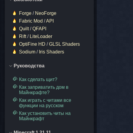
Forge
/
NeoForge
Fabric Mod
/
API
Quilt
/
QFAPI
Rift
/
LiteLoader
OptiFine HD
/
GLSL Shaders
Sodium
/
Iris Shaders
Руководства
Как сделать щит?
Как заприватить дом в
Майнкрафте?
Как играть с читами все
функции на русском
Как установить читы на
Майнкрафт
Minecraft 1.21.11