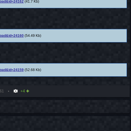
nload&id=24162
(41.7 Kb)
nload&id=24160
(54.49 Kb)
nload&id=24159
(52.68 Kb)
61
+4