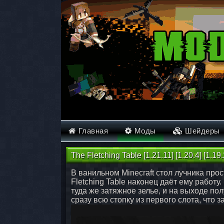
Главная
Моды
Шейдеры
The Fletching Table [1.21.11] [1.20.4] [1.19.
В ванильном Minecraft стол лучника прос
Fletching Table наконец даёт ему работ
туда же затяжное зелье, и на выходе по
сразу всю стопку из первого слота, что 