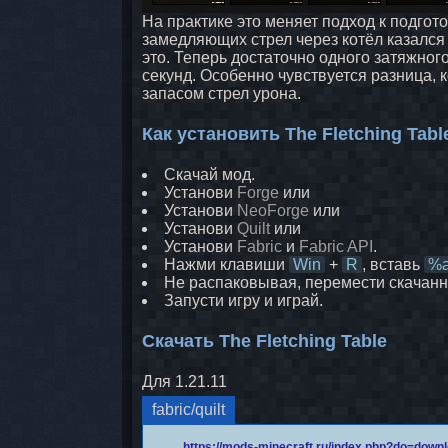
На практике это меняет подход к подго
замедляющих стрел через котёл казался
это. Теперь достаточно одного затяжного
секунд. Особенно чувствуется разница, 
запасом стрел урона.
Как установить The Fletching Tabl
Скачай мод.
Установи
Forge
или
Установи
NeoForge
или
Установи
Quilt
или
Установи
Fabric
и
Fabric API
.
Нажми клавиши
Win
+
R
, вставь
%a
Не распаковывая, перемести скачан
Запусти игру и играй.
Скачать The Fletching Table
Для 1.21.11
fabric/quilt
https://mods-minecraft.ru/index.php?do=dow