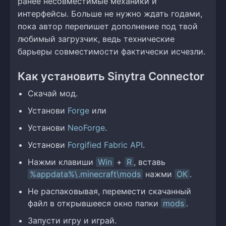
ранее несовместимые механики и
интерфейсы. Больше не нужно ждать годами,
пока автор перепишет дополнение под твой
любимый загрузчик, ведь технические
барьеры совместимости фактически исчезли.
Как установить Sinytra Connector
Скачай мод.
Установи
Forge
или
Установи
NeoForge
.
Установи
Forgified Fabric API
.
Нажми клавиши
Win
+
R
, вставь
%appdata%\.minecraft\mods
нажми
ОК
.
Не распаковывая, перемести скачанный
файл в открывшееся окно папки
mods
.
Запусти игру и играй.