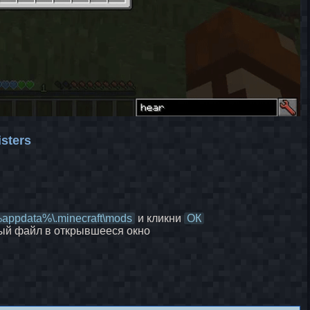
sters
appdata%\.minecraft\mods
и кликни
ОК
ый файл в открывшееся окно