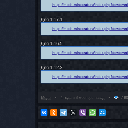
https://mods-minecraft.ru/index.php?do=dow
Для 1.17.1
https://mods-minecraft.ru/index.php?do=dow
Для 1.16.5
https://mods-minecraft.ru/index.php?do=dow
Для 1.12.2
https://mods-minecraft.ru/index.php?do=dow
Моды
4 года и 8 месяцев назад
7 9