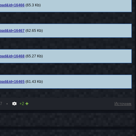
nload&id=16466
(65.3 Kb)
nload&id=16467
(62.65 Kb)
nload&id=16468
(65.27 Kb)
nload&id=16465
(61.43 Kb)
07
+2
Источник