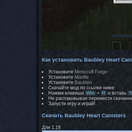
Как установить Baubley Heart Cani
Установите
Minecraft Forge
Установите
Mantle
Установите
Baubles
Скачайте мод по ссылке ниже
Нажми клавиши
Win
+
R
и вставь
%
Не распаковывая перемести скачанн
Запусти игру и играй!
Скачать Baubley Heart Canisters
Для 1.18