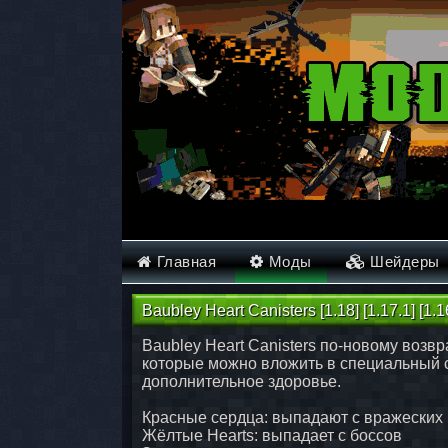
Главная
Моды
Шейдеры
Baubley Heart Canisters [1.18] [1.17.1] [1.16
Baubley Heart Canisters по-новому возвр
которые можно вложить в специальный с
дополнительное здоровье.
Красные сердца: выпадают с вражеских
Жёлтые Hearts: выпадает с боссов