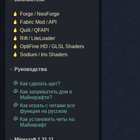
Forge
/
NeoForge
Fabric Mod
/
API
Quilt
/
QFAPI
Rift
/
LiteLoader
OptiFine HD
/
GLSL Shaders
Sodium
/
Iris Shaders
Руководства
Как сделать щит?
Как заприватить дом в
Майнкрафте?
Как играть с читами все
функции на русском
Как установить читы на
Майнкрафт
Minecraft 1.21.11